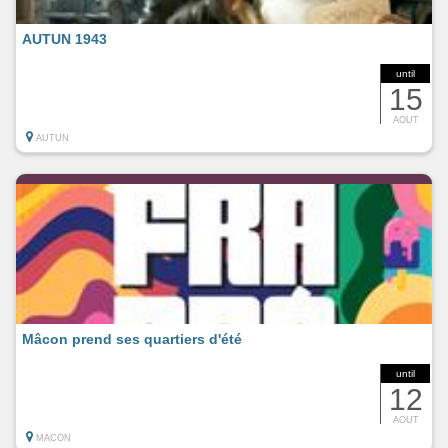
AUTUN 1943
until
15
AOUT
AUTUN
Mâcon prend ses quartiers d'été
until
12
AOUT
MACON