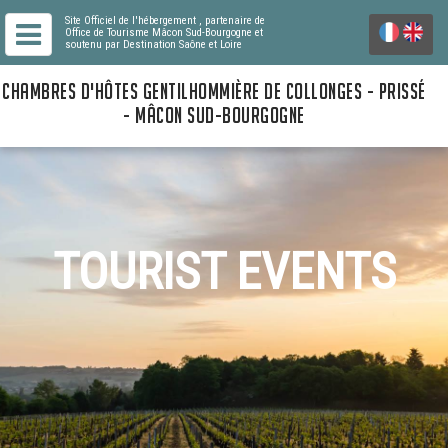
Site Officiel de l'hébergement
, partenaire de
Office de Tourisme Mâcon Sud-Bourgogne
et
soutenu par Destination Saône et Loire
CHAMBRES D'HÔTES GENTILHOMMIÈRE DE COLLONGES - PRISSÉ
- MÂCON SUD-BOURGOGNE
TOURIST EVENTS