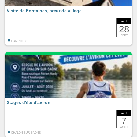
Visite de Fontaines, cœur de village
until
28
SEPT
FONTAINES
Stages d'été d'aviron
until
7
AOUT
CHALON-SUR-SAONE