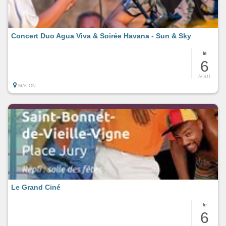
Concert Duo Agua Viva & Soirée Havana - Sun & Sky
le
6
AOUT
MACON
Le Grand Ciné
le
6