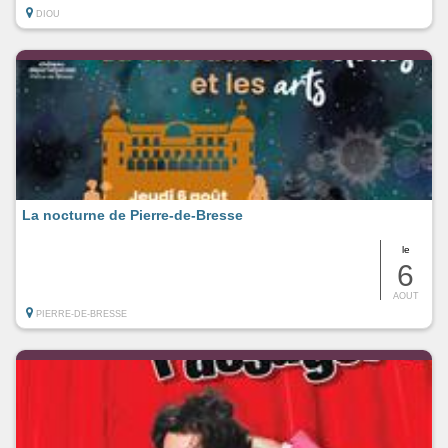
DIOU
La nocturne de Pierre-de-Bresse
le
6
AOUT
PIERRE-DE-BRESSE