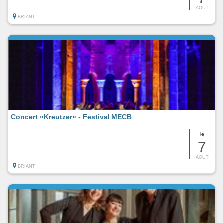
AOUT
BRIANT
Concert «Kreutzer» - Festival MECB
le
7
AOUT
BRIANT