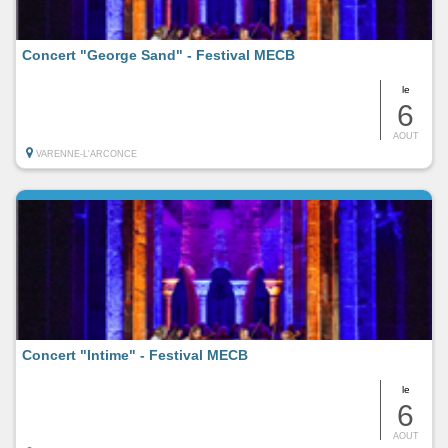
Concert "George Sand" - Festival MECB
le
6
AOUT
VARENNE-L'ARCONCE
Concert "Intime" - Festival MECB
le
6
AOUT