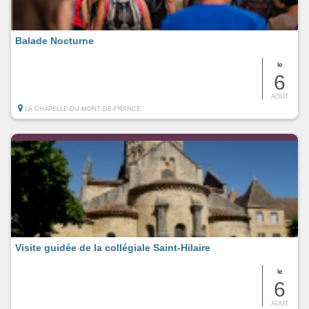
Balade Nocturne
le
6
AOUT
LA CHAPELLE-DU-MONT-DE-FRANCE
Visite guidée de la collégiale Saint-Hilaire
le
6
AOUT