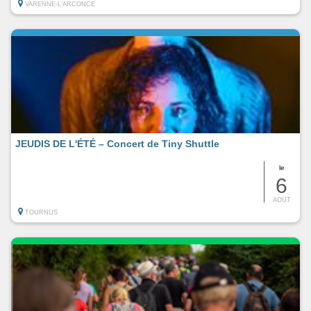
VARENNE-L'ARCONCE
JEUDIS DE L'ÉTÉ – Concert de Tiny Shuttle
le
6
AOUT
TOURNUS