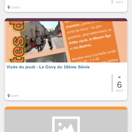
AOUT
LUGNY
Visite du jeudi - Le Givry du 18ème Siècle
le
6
AOUT
GIVRY