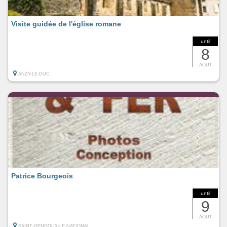
Visite guidée de l'église romane
until
8
AOUT
ANZY-LE-DUC
Patrice Bourgeois
until
9
AOUT
SAINT-GENGOUX-LE-NATIONAL