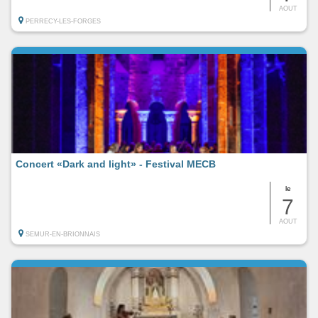
AOUT
PERRECY-LES-FORGES
Concert «Dark and light» - Festival MECB
le
7
AOUT
SEMUR-EN-BRIONNAIS