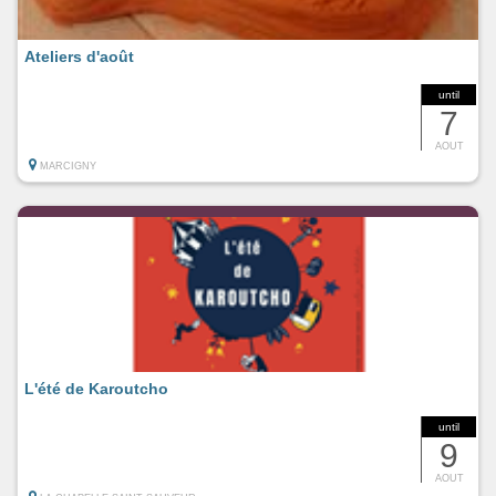
Ateliers d'août
until
7
AOUT
MARCIGNY
L'été de Karoutcho
until
9
AOUT