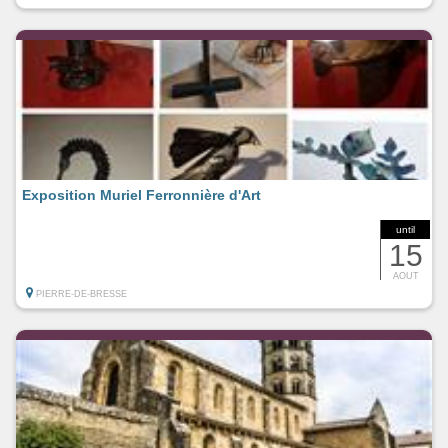
Exposition Muriel Ferronnière d'Art
until
15
AOUT
PIERRE-DE-BRESSE