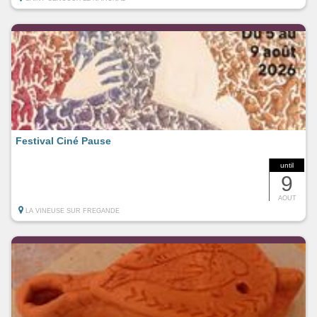
Festival Ciné Pause
until
9
AOUT
LA VINEUSE SUR FREGANDE