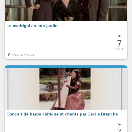
Le madrigal en son jardin
le
7
AOUT
PARAY-LE-MONIAL
Concert de harpe celtique et chants par Cécile Branche
le
7