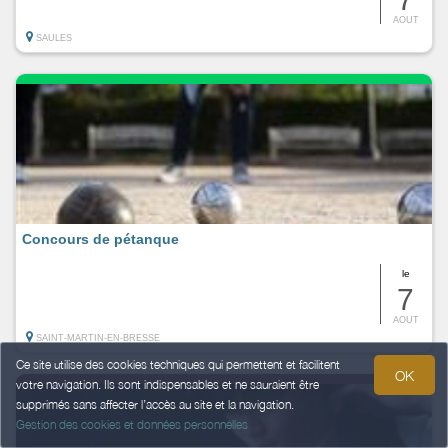
AOUT
SAULES
Concours de pétanque
le
7
AOUT
SAINT-MARTIN-EN-BRESSE
Ce site utilise des cookies techniques qui permettent et facilitent
OK
votre navigation. Ils sont indispensables et ne sauraient être
supprimés sans affecter l’accès au site et la navigation.
Gestion des cookies et données personnelles